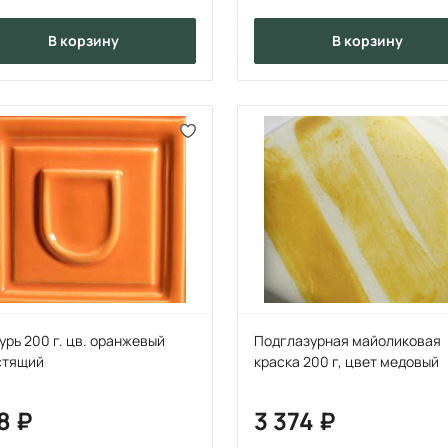
в корзину
в корзину
урь 200 г. цв. оранжевый
Подглазурная майоликовая
стящий
краска 200 г, цвет медовый
78
3 374