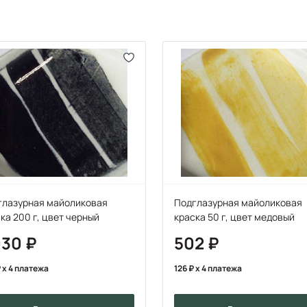
глазурная майоликовая
Подглазурная майоликовая
ка 200 г, цвет черный
краска 50 г, цвет медовый
030
502
x 4 платежа
126
x 4 платежа