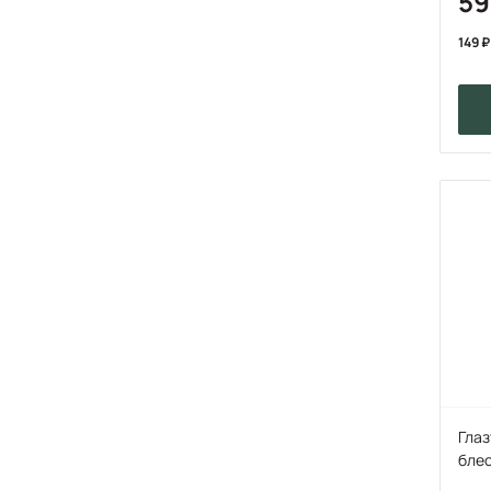
5
149
Глаз
бле