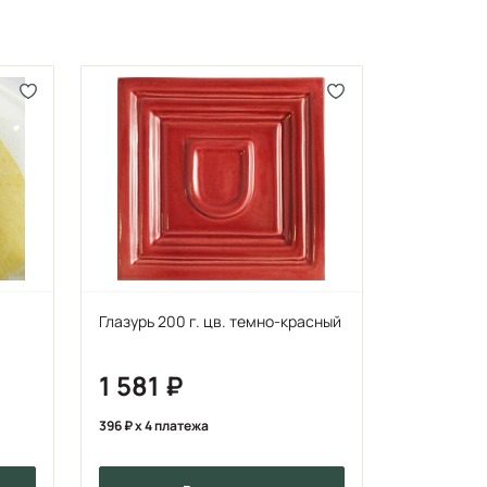
Глазурь 200 г. цв. темно-красный
1 581
396
x 4 платежа