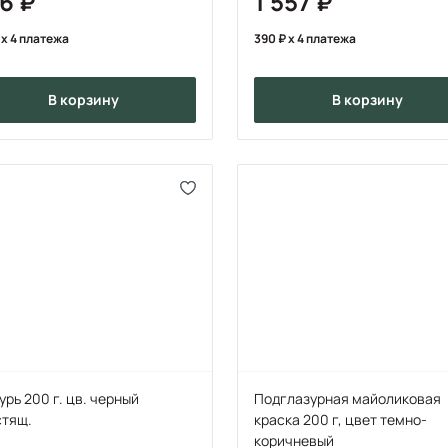
96
1 557
x 4 платежа
390
x 4 платежа
в корзину
в корзину
урь 200 г. цв. черный
Подглазурная майоликовая
стящ.
краска 200 г, цвет темно-
коричневый