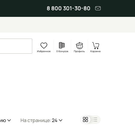
8 800 301-30-80
Избранное
0 бонусов
Профиль
Корзина
нию
На странице:
24