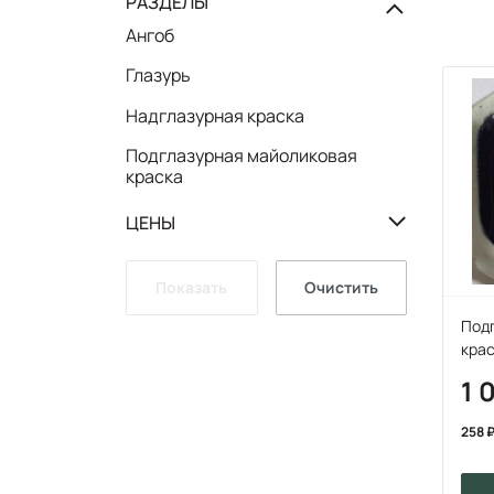
РАЗДЕЛЫ
Ангоб
Глазурь
Надглазурная краска
Подглазурная майоликовая
краска
ЦЕНЫ
Показать
Очистить
Под
крас
1 
258