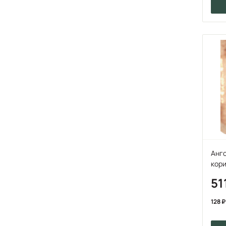
Анго
кор
51
128