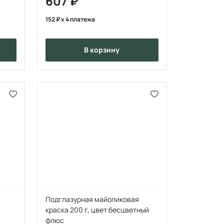
607
152
x 4 платежа
в корзину
Подглазурная майоликовая
краска 200 г, цвет бесцветный
флюс