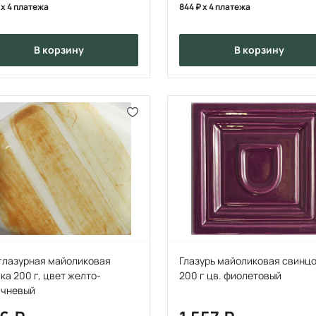
x 4 платежа
844
x 4 платежа
в корзину
в корзину
глазурная майоликовая
Глазурь майоликовая свинц
ка 200 г, цвет желто-
200 г цв. фиолетовый
ичневый