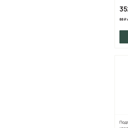
3
88
Под