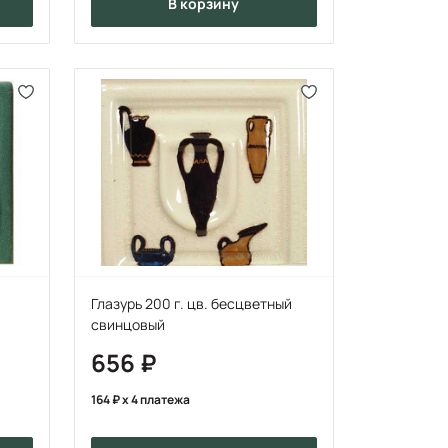
в корзину
Глазурь 200 г. цв. бесцветный
свинцовый
656
164
x 4 платежа