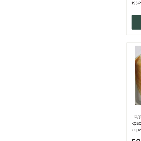
195
Под
крас
кор