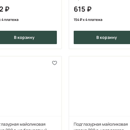
52
615
x 4 платежа
154
x 4 платежа
в корзину
в корзину
глазурная майоликовая
Подглазурная майоликовая