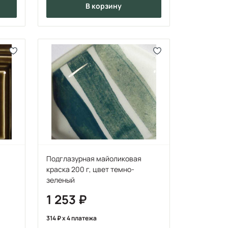
в корзину
Подглазурная майоликовая
краска 200 г, цвет темно-
зеленый
1 253
314
x 4 платежа