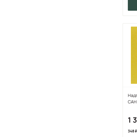
Надг
CАН
1 
348