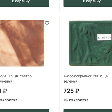
в корзину
в корзину
б 200 г. цв. светло-
Ангоб покрывной 200 г. цв.
ичневый
зеленый
1
725
x 4 платежа
182
x 4 платежа