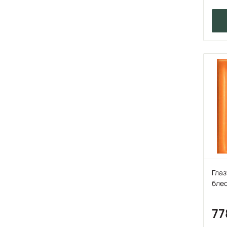
Глаз
бле
7