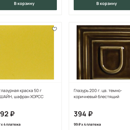
в корзину
в корзину
лазурная краска 50 г
Глазурь 200 г. цв. темно-
ШАЙН, шафран ХОРСС
коричневый блестящий
392
394
x 4 платежа
99
x 4 платежа